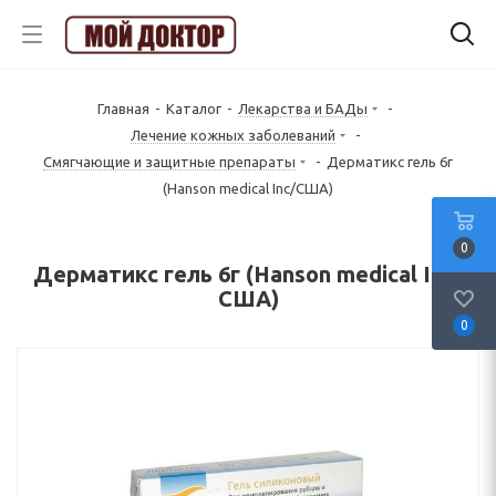
Главная
-
Каталог
-
Лекарства и БАДы
-
Лечение кожных заболеваний
-
Смягчающие и защитные препараты
-
Дерматикс гель 6г
(Hanson medical Inc/США)
0
Дерматикс гель 6г (Hanson medical Inc/
США)
0