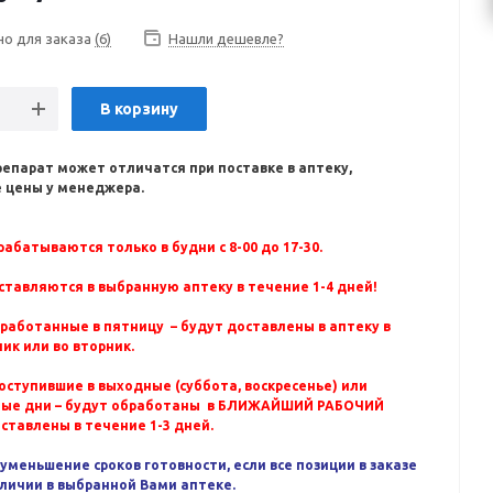
но для заказа
(6)
Нашли дешевле?
В корзину
репарат может отличатся при поставке в аптеку,
 цены у менеджера.
абатываются только в будни с 8-00 до 17-30.
ставляются в выбранную аптеку в течение 1-4 дней!
бработанные в пятницу – будут доставлены в аптеку в
ик или во вторник.
оступившие в выходные (суббота, воскресенье) или
ные дни – будут обработаны в БЛИЖАЙШИЙ РАБОЧИЙ
оставлены в течение 1-3 дней.
уменьшение сроков готовности, если все позиции в заказе
аличии в выбранной Вами аптеке.