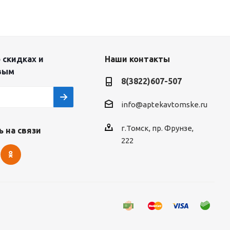
 скидках и
Наши контакты
вым
8(3822)607-507
info@aptekavtomske.ru
г.Томск, пр. Фрунзе,
 на связи
222