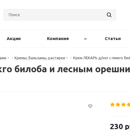
Акции
Компания
Статьи
гами
-
Кремы, бальзамы, растирки
-
Крем ЛЕКАРЬ д/ног с гинкго би
кго билоба и лесным орешн
230
р