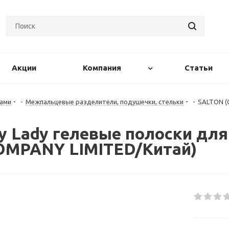
Акции
Компания
Статьи
гами
-
Межпальцевые разделители, подушечки, стельки
-
SALTON (С
ly Lady гелевые полоски дл
OMPANY LIMITED/Китай)