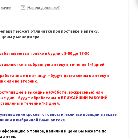
аличии
Нашли дешевле?
репарат может отличатся при поставке в аптеку,
 цены у менеджера.
абатываются только в будни с 8-00 до 17-30.
ставляются в выбранную аптеку в течение 1-4 дней!
бработанные в пятницу – будут доставлены в аптеку в
ик или во вторник.
оступившие в выходные (суббота, воскресенье) или
ные дни – будут обработаны в БЛИЖАЙШИЙ РАБОЧИЙ
оставлены в течение 1-3 дней.
уменьшение сроков готовности, если все позиции в заказе
аличии в выбранной Вами аптеке.
информацию о товаре, наличии и цене Вы можете по
 аптек.