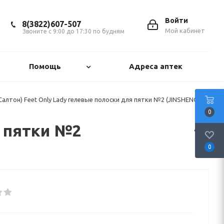
Войти
8(3822)607-507
Мой кабинет
Звоните с 9:00 до 17:30 по будням
Помощь
Адреса аптек
алтон) Feet Only Lady гелевые полоски для пятки №2 (JINSHENG
0
я пятки №2
0