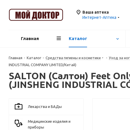
Ваша аптека
Интернет-Аптека
Главная
Каталог
Главная
-
Каталог
-
Средства гигиены и косметики
-
Уход за но
INDUSTRIAL COMPANY LIMITED/Китай)
SALTON (Салтон) Feet On
(JINSHENG INDUSTRIAL C
Лекарства и БАДы
Медицинские изделия и
приборы