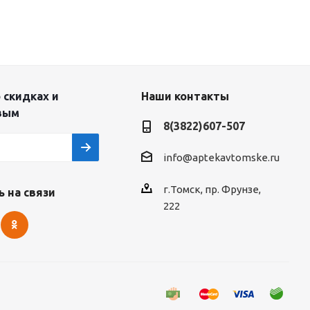
 скидках и
Наши контакты
вым
8(3822)607-507
info@aptekavtomske.ru
г.Томск, пр. Фрунзе,
 на связи
222