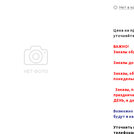
Нет в н
Цена на п
уточняйте
ВАЖНО!
Заказы обр
Заказы до
Заказы, о
понедельн
Заказы, п
празднич
ДЕНЬ, и д
Возможно 
будут в н
Уточнить 
телефонам