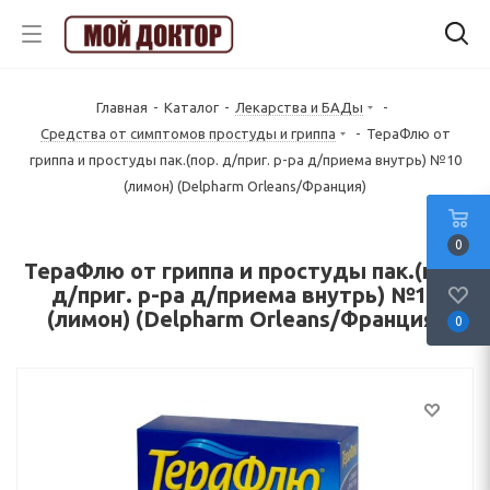
Главная
-
Каталог
-
Лекарства и БАДы
-
Средства от симптомов простуды и гриппа
-
ТераФлю от
гриппа и простуды пак.(пор. д/приг. р-ра д/приема внутрь) №10
(лимон) (Delpharm Orleans/Франция)
0
ТераФлю от гриппа и простуды пак.(пор.
д/приг. р-ра д/приема внутрь) №10
(лимон) (Delpharm Orleans/Франция)
0