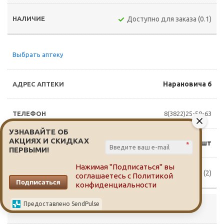
Доступно для заказа (0.1)
Выбрать аптеку
Нарановича 6
8(3822)25-58-63
УЗНАВАЙТЕ ОБ
АКЦИЯХ И СКИДКАХ
740 руб./шт
*
ПЕРВЫМИ!
Нажимая "Подписаться" вы
Доступно для заказа (2)
соглашаетесь с
Политикой
Подписаться
конфиденциальности
Предоставлено SendPulse
Выбрать аптеку