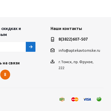
 скидках и
Наши контакты
вым
8(3822)607-507
info@aptekavtomske.ru
г.Томск, пр. Фрунзе,
 на связи
222