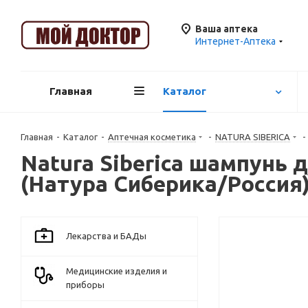
Ваша аптека
Интернет-Аптека
Главная
Каталог
Главная
-
Каталог
-
Аптечная косметика
-
NATURA SIBERICA
-
Natura Siberica шампунь 
(Натура Сиберика/Россия
Лекарства и БАДы
Медицинские изделия и
приборы