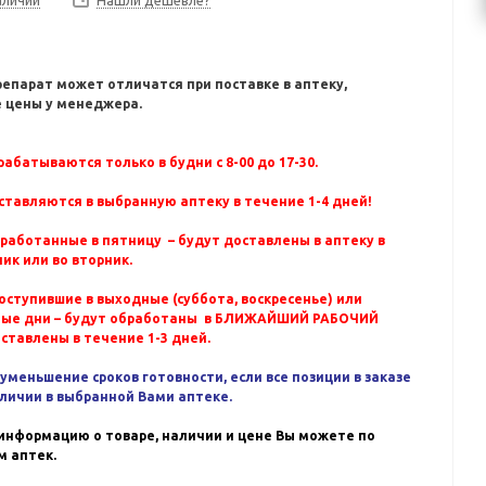
Нашли дешевле?
репарат может отличатся при поставке в аптеку,
 цены у менеджера.
абатываются только в будни с 8-00 до 17-30.
ставляются в выбранную аптеку в течение 1-4 дней!
бработанные в пятницу – будут доставлены в аптеку в
ик или во вторник.
оступившие в выходные (суббота, воскресенье) или
ные дни – будут обработаны в БЛИЖАЙШИЙ РАБОЧИЙ
оставлены в течение 1-3 дней.
уменьшение сроков готовности, если все позиции в заказе
аличии в выбранной Вами аптеке.
информацию о товаре, наличии и цене Вы можете по
 аптек.