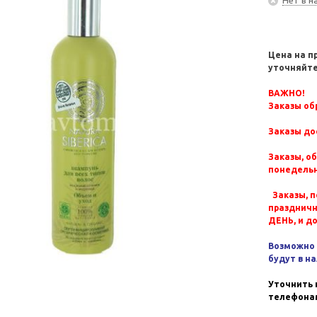
Цена на п
уточняйте
ВАЖНО!
Заказы обр
Заказы до
Заказы, о
понедельн
Заказы, п
празднич
ДЕНЬ, и д
Возможно 
будут в н
Уточнить 
телефонам