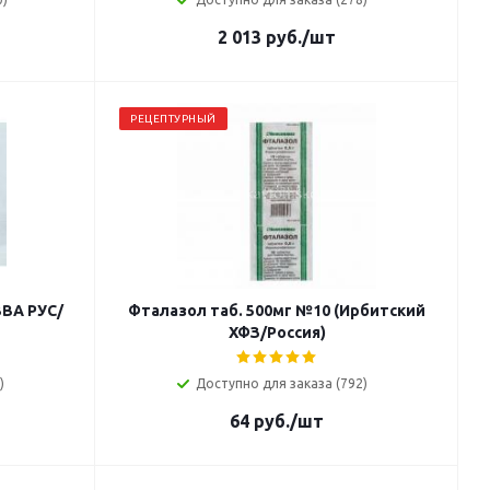
2 013
руб.
/шт
РЕЦЕПТУРНЫЙ
ВВА РУС/
Фталазол таб. 500мг №10 (Ирбитский
ХФЗ/Россия)
)
Доступно для заказа (792)
64
руб.
/шт