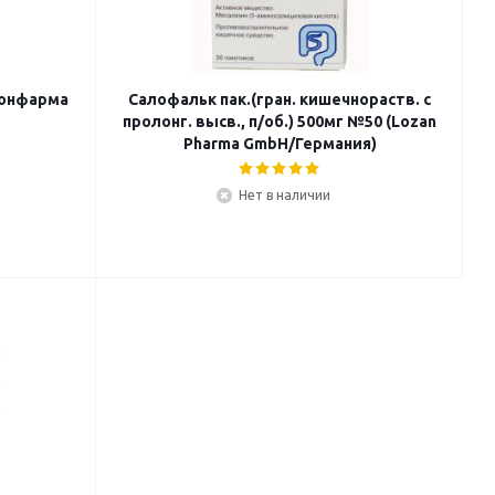
нонфарма
Салофальк пак.(гран. кишечнораств. с
пролонг. высв., п/об.) 500мг №50 (Lozan
Pharma GmbH/Германия)
Нет в наличии