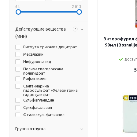
64
2 013
Действующие вещества
?
(МНН)
Энтерофурил фл
90мл (Bosnalij
Висмута трикалия дицитрат
Месалазин
Доступ
Нифуроксазид
Полиметилсилоксана
5
полигидрат
Рифаксимин
Сангвинарина
гидросульфат+Хелеритрина
гидросульфат
Сульфагуанидин
Сульфасалазин
Фталилсульфатиазол
Группа отпуска