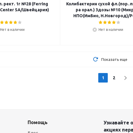
. рект. 1г №28 (Ferring
Колибактерин сухой фл.(пор. л
l Center SA/Швейцария)
ра орал.) 3дозы №10 (Мик
НПО(ИмБио, Н.Новгород)/Р
Нет в наличии
Нет в наличии
Показать еще
1
2
Помощь
Узнавайте о
акциях пер
Блог