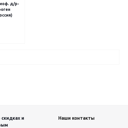
иоф. д/р-
роген
оссия)
 скидках и
Наши контакты
вым