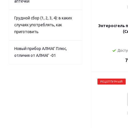
аптечки
Грудной сбор (1, 2, 3, 4): в каких
случаях употреблять, как
Энтеросгель па
(С
приготовить
Новый прибор АЛМАГ Плюс,
Досту
отличия от АЛМАГ -01
7
РЕЦЕПТУРНЫЙ