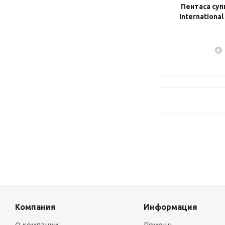
Пентаса супп
Internationa
Компания
Информация
О компании
Помощь