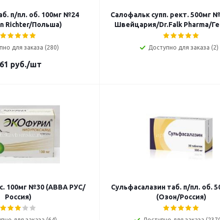
б. п/пл. об. 100мг №24
Салофальк супп. рект. 500мг №1
n Richter/Польша)
Швейцария/Dr.Falk Pharma/Г
пно для заказа (280)
Доступно для заказа (2)
61
руб.
/шт
с. 100мг №30 (АВВА РУС/
Сульфасалазин таб. п/пл. об. 
Россия)
(Озон/Россия)
пно для заказа (64)
Доступно для заказа (237