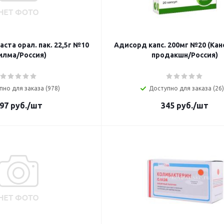
ста орал. пак. 22,5г №10
Адисорд капс. 200мг №20 (Ка
илма/Россия)
продaкшн/Россия)
пно для заказа (978)
Доступно для заказа (26)
97
руб.
/шт
345
руб.
/шт