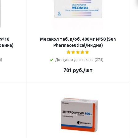
 №16
Месакол таб. п/об. 400мг №50 (Sun
овина)
Pharmaceutical/Индия)
6)
Доступно для заказа (275)
701
руб.
/шт