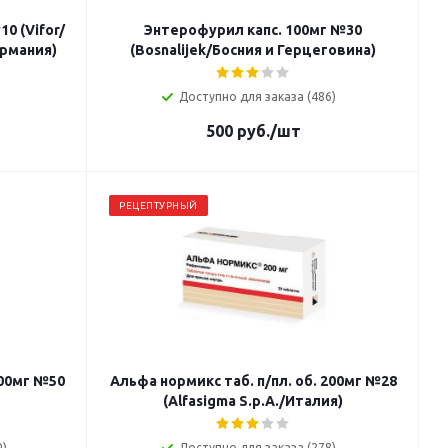
0 (Vifor/
Энтерофурил капс. 100мг №30
ермания)
(Bosnalijek/Босния и Герцеговина)
Доступно для заказа (486)
500
руб.
/шт
РЕЦЕПТУРНЫЙ
500мг №50
Альфа нормикс таб. п/пл. об. 200мг №28
(Alfasigma S.p.A./Италия)
0)
Доступно для заказа (278)