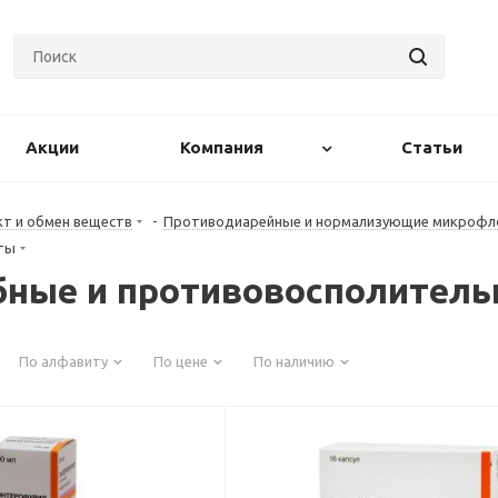
Акции
Компания
Статьи
т и обмен веществ
-
Противодиарейные и нормализующие микрофл
ты
ные и противовосполитель
По алфавиту
По цене
По наличию