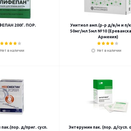
ЕПАН 200Г. ПОР.
Унитиол амп.(р-р д/в/м и п/к
50мг/мл 5мл №10 (Ереванск
Армения)
Нет в наличии
Нет в наличии
пак.(пор. д/приг. сусп.
Энтерумин пак. (пор. д/сусп. о