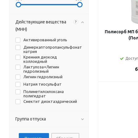
Действующие вещества
?
(МНН)
Полисорб МП ба
(По
Активированный уголь
Димеркаптопропансульфонат
натрия
Кремния диоксид
Доступ
коллоидный
Лактулоза+Лигнин
6
гидролизный
Лигнин гидролизный
Натрия тиосульфат
Полиметилсилоксана
полигидрат
Смектит диоктаэдрический
Группа отпуска