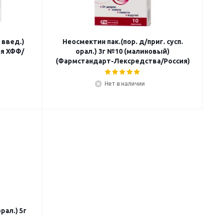
 введ.)
Неосмектин пак.(пор. д/приг. сусп.
ая ХФФ/
орал.) 3г №10 (малиновый)
(Фармстандарт-Лексредства/Россия)
Нет в наличии
рал.) 5г