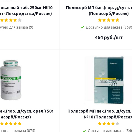
рованный таб. 250мг №10
Полисорб МП бан.(пор. д/сусп. 
т-Лексредства/Россия)
(Полисорб/Россия)
упно для заказа (9)
Доступно для заказа (368
464
руб.
/шт
н.(пор. д/сусп. орал.) 50г
Полисорб МП пак.(пор. д/сусп. 
лисорб/Россия)
№10 (Полисорб/Россия
пно для заказа (875)
Доступно для заказа (54)