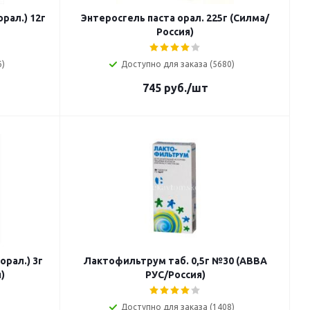
орал.) 12г
Энтеросгель паста орал. 225г (Силма/
Россия)
6)
Доступно для заказа (5680)
745
руб.
/шт
орал.) 3г
Лактофильтрум таб. 0,5г №30 (АВВА
)
РУС/Россия)
Доступно для заказа (1408)