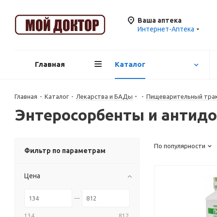
Ваша аптека
Интернет-Аптека
Главная
Каталог
Главная
-
Каталог
-
Лекарства и БАДы
-
Пищеварительный трак
Энтеросорбенты и антид
По популярности
Фильтр по параметрам
Цена
134
812