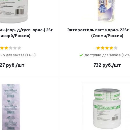
н.(пор. д/сусп. орал.) 25г
Энтеросгель паста орал. 225г
лисорб/Россия)
(Силма/Россия)
но для заказа (1499)
Доступно для заказа (129
27
руб.
/шт
732
руб.
/шт