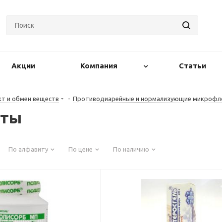
Акции
Компания
Статьи
т и обмен веществ
-
Противодиарейные и нормализующие микрофл
оты
По алфавиту
По цене
По наличию