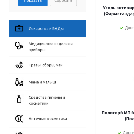
Сбросить
Уголь активи
(Фармстандар
Дост
Лекарства и БАДы
Медицинские изделия и
приборы
Травы, сборы, чаи
Мама и малыш
Средства гигиены и
косметики
Полисорб МП ба
Аптечная косметика
(По
Досту