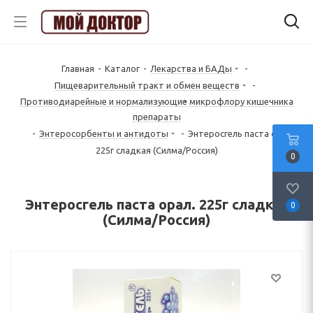
Главная
-
Каталог
-
Лекарства и БАДы
-
Пищеварительный тракт и обмен веществ
-
Противодиарейные и нормализующие микрофлору кишечника
препараты
-
Энтеросорбенты и антидоты
-
Энтеросгель паста орал.
225г сладкая (Силма/Россия)
0
Энтеросгель паста орал. 225г сладкая
0
(Силма/Россия)