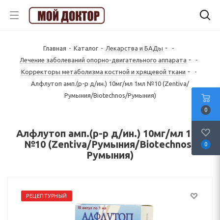
Главная
-
Каталог
-
Лекарства и БАДы
-
Лечение заболеваний опорно-двигательного аппарата
-
Корректоры метаболизма костной и хрящевой ткани
-
Алфлутоп амп.(р-р д/ин.) 10мг/мл 1мл №10 (Zentiva/
Румыния/Biotechnos/Румыния)
0
Алфлутоп амп.(р-р д/ин.) 10мг/мл 1мл
№10 (Zentiva/Румыния/Biotechnos/
0
Румыния)
РЕЦЕПТУРНЫЙ