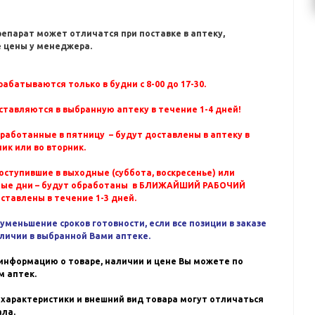
репарат может отличатся при поставке в аптеку,
 цены у менеджера.
абатываются только в будни с 8-00 до 17-30.
ставляются в выбранную аптеку в течение 1-4 дней!
бработанные в пятницу – будут доставлены в аптеку в
ик или во вторник.
оступившие в выходные (суббота, воскресенье) или
ные дни – будут обработаны в БЛИЖАЙШИЙ РАБОЧИЙ
оставлены в течение 1-3 дней.
уменьшение сроков готовности, если все позиции в заказе
аличии в выбранной Вами аптеке.
информацию о товаре, наличии и цене Вы можете по
 аптек.
 характеристики и внешний вид товара могут отличаться
ала.