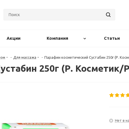
Акции
Компания
Статьи
лом
-
Для массажа
-
Парафин косметический Сустабин 250г (Р. Косм
стабин 250г (Р. Косметик/Р
Нет в н