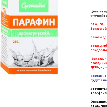
Цена на п
уточняйте
ВАЖНО!
Заказы обр
Заказы до
Заказы, о
понедельн
Заказы, п
празднич
ДЕНЬ, и д
Возможно 
будут в н
Уточнить 
телефонам
Описание,
от оригин