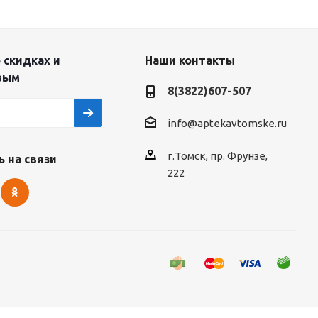
 скидках и
Наши контакты
вым
8(3822)607-507
info@aptekavtomske.ru
г.Томск, пр. Фрунзе,
 на связи
222