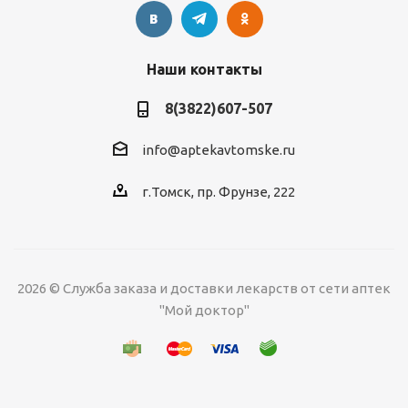
Наши контакты
8(3822)607-507
info@aptekavtomske.ru
г.Томск, пр. Фрунзе, 222
2026 © Служба заказа и доставки лекарств от сети аптек
УЗНАВАЙТЕ ОБ
"Мой доктор"
АКЦИЯХ И СКИДКАХ
*
ПЕРВЫМИ!
Нажимая "Подписаться" вы
соглашаетесь с
Политикой
Подписаться
конфиденциальности
Предоставлено SendPulse