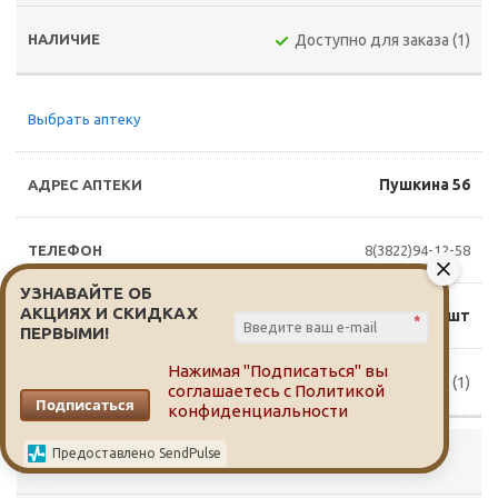
Доступно для заказа (1)
Выбрать аптеку
Пушкина 56
8(3822)94-12-58
УЗНАВАЙТЕ ОБ
АКЦИЯХ И СКИДКАХ
440 руб./шт
*
ПЕРВЫМИ!
Нажимая "Подписаться" вы
Доступно для заказа (1)
соглашаетесь с
Политикой
Подписаться
конфиденциальности
Предоставлено SendPulse
Выбрать аптеку