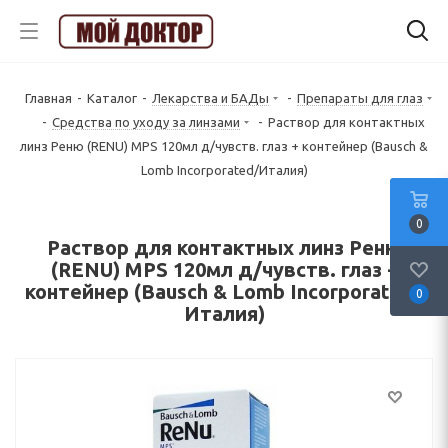
Главная
-
Каталог
-
Лекарства и БАДы
-
Препараты для глаз
-
Средства по уходу за линзами
-
Раствор для контактных
линз Реню (RENU) MPS 120мл д/чувств. глаз + контейнер (Bausch &
Lomb Incorporated/Италия)
0
Раствор для контактных линз Реню
(RENU) MPS 120мл д/чувств. глаз +
контейнер (Bausch & Lomb Incorporated/
0
Италия)