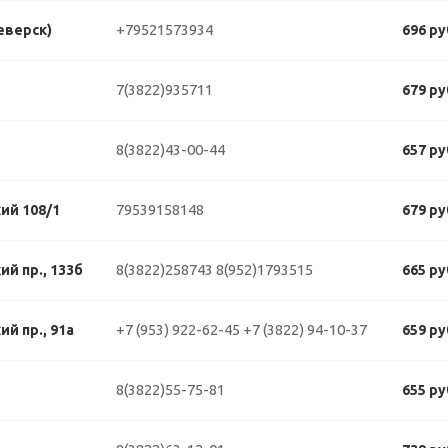
+79521573934
еверск)
696 ру
7(3822)935711
679 ру
8(3822)43-00-44
657 ру
79539158148
ий 108/1
679 ру
8(3822)258743
8(952)1793515
й пр., 133б
665 ру
+7 (953) 922-62-45
+7 (3822) 94-10-37
й пр., 91а
659 ру
8(3822)55-75-81
655 ру