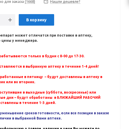
но для заказа
(1668)
Нашли дешевле?
В корзину
репарат может отличатся при поставке в аптеку,
 цены у менеджера.
абатываются только в будни с 8-00 до 17-30.
ставляются в выбранную аптеку в течение 1-4 дней!
бработанные в пятницу – будут доставлены в аптеку в
ик или во вторник.
оступившие в выходные (суббота, воскресенье) или
ные дни – будут обработаны в БЛИЖАЙШИЙ РАБОЧИЙ
оставлены в течение 1-3 дней.
уменьшение сроков готовности, если все позиции в заказе
аличии в выбранной Вами аптеке.
информацию о товаре, наличии и цене Вы можете по