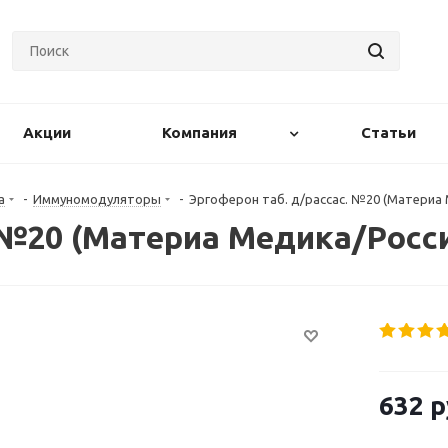
Акции
Компания
Статьи
а
-
Иммуномодуляторы
-
Эргоферон таб. д/рассас. №20 (Материа
 №20 (Материа Медика/Росс
632
р