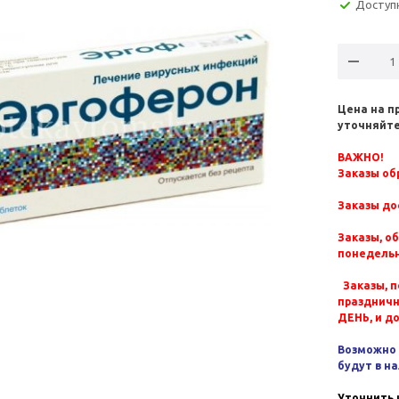
Доступ
Цена на п
уточняйте
ВАЖНО!
Заказы обр
Заказы до
Заказы, о
понедельн
Заказы, п
празднич
ДЕНЬ, и д
Возможно 
будут в н
Уточнить 