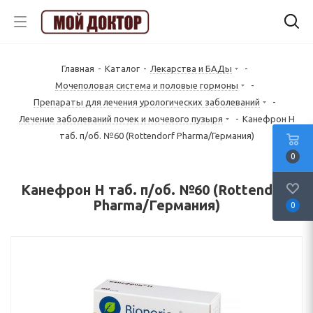
Главная
-
Каталог
-
Лекарства и БАДы
-
Mочеполовая система и половые гормоны
-
Препараты для лечения урологических заболеваний
-
Лечение заболеваний почек и мочевого пузыря
-
Канефрон Н
таб. п/об. №60 (Rottendorf Pharma/Германия)
0
Канефрон Н таб. п/об. №60 (Rottendorf
Pharma/Германия)
0