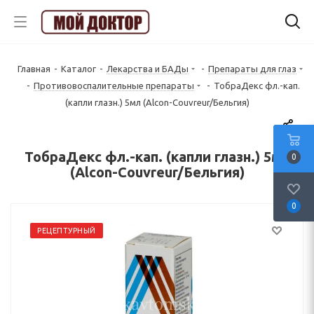
Главная
-
Каталог
-
Лекарства и БАДы
-
Препараты для глаз
-
Противовоспалительные препараты
-
ТобраДекс фл.-кап.
(капли глазн.) 5мл (Alcon-Couvreur/Бельгия)
ТобраДекс фл.-кап. (капли глазн.) 5мл
0
(Alcon-Couvreur/Бельгия)
0
РЕЦЕПТУРНЫЙ