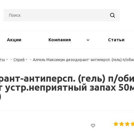
Акции
Компания
Статьи
нты
-
Спрей
-
Алгель Максимум дезодорант-антиперсп. (гель) п/об
ант-антиперсп. (гель) п/об
устр.неприятный запах 50м
)