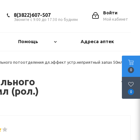
Войти
8(3822)607-507
Мой кабинет
Звоните с 9:00 до 17:30 по будням
Помощь
Адреса аптек
ильного потоотделения дл.эффект устр.неприятный запах 50мл
0
ильного
л (рол.)
0