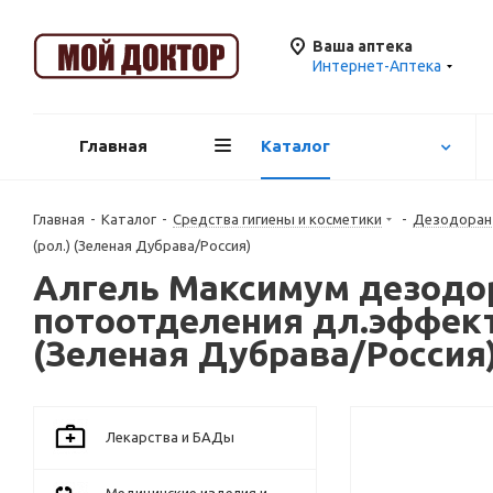
Ваша аптека
Интернет-Аптека
Главная
Каталог
Главная
-
Каталог
-
Средства гигиены и косметики
-
Дезодора
(рол.) (Зеленая Дубрава/Россия)
Алгель Максимум дезодор
потоотделения дл.эффект 
(Зеленая Дубрава/Россия
Лекарства и БАДы