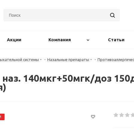
Акции
Компания
Статьи
дыхательной системы
-
Назальные препараты
-
Противоаллергиче
наз. 140мкг+50мгк/доз 150
я)
Й