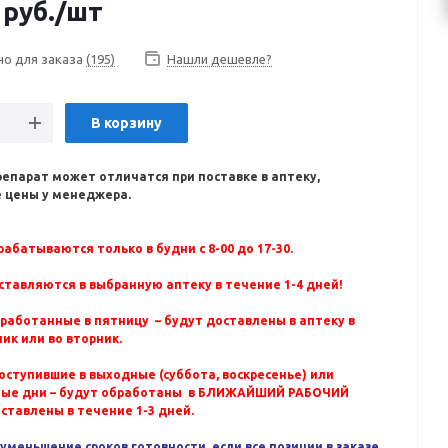
руб.
/шт
но для заказа
(195)
Нашли дешевле?
В корзину
репарат может отличатся при поставке в аптеку,
 цены у менеджера.
абатываются только в будни с 8-00 до 17-30.
ставляются в выбранную аптеку в течение 1-4 дней!
бработанные в пятницу – будут доставлены в аптеку в
ик или во вторник.
оступившие в выходные (суббота, воскресенье) или
ные дни – будут обработаны в БЛИЖАЙШИЙ РАБОЧИЙ
оставлены в течение 1-3 дней.
уменьшение сроков готовности, если все позиции в заказе