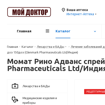
Ваша аптека
Интернет-Аптека
Главная
Каталог
Главная
-
Каталог
-
Лекарства и БАДы
-
Лечение заболеваний 
доз 150доз (Glenmark Pharmaceuticals Ltd/Индия)
Момат Рино Адванс спрей 
Pharmaceuticals Ltd/Инди
Лекарства и БАДы
РЕЦЕПТУРНЫ
Медицинские изделия и
приборы