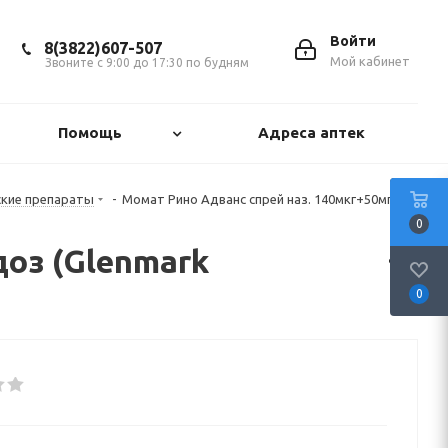
Войти
8(3822)607-507
Мой кабинет
Звоните с 9:00 до 17:30 по будням
Помощь
Адреса аптек
ские препараты
-
Момат Рино Адванс спрей наз. 140мкг+50мгк/
0
доз (Glenmark
0