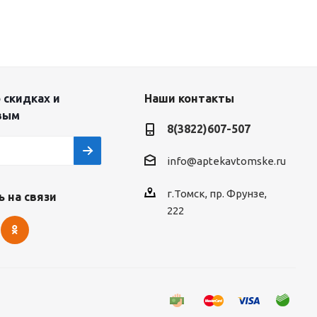
 скидках и
Наши контакты
вым
8(3822)607-507
info@aptekavtomske.ru
г.Томск, пр. Фрунзе,
 на связи
222