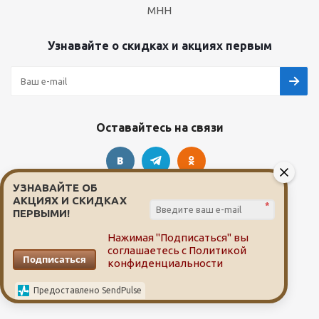
МНН
Узнавайте о скидках и акциях первым
Оставайтесь на связи
УЗНАВАЙТЕ ОБ
Наши контакты
АКЦИЯХ И СКИДКАХ
*
ПЕРВЫМИ!
8(3822)607-507
Нажимая "Подписаться" вы
соглашаетесь с
Политикой
Подписаться
конфиденциальности
info@aptekavtomske.ru
Предоставлено SendPulse
г.Томск, пр. Фрунзе, 222