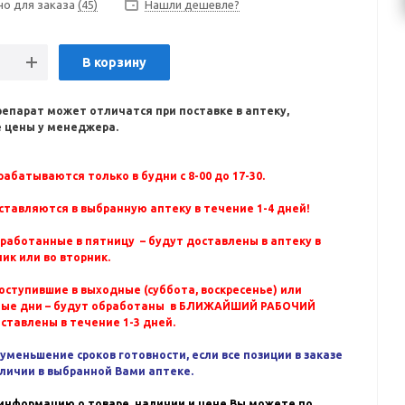
но для заказа
(45)
Нашли дешевле?
В корзину
репарат может отличатся при поставке в аптеку,
 цены у менеджера.
абатываются только в будни с 8-00 до 17-30.
ставляются в выбранную аптеку в течение 1-4 дней!
бработанные в пятницу – будут доставлены в аптеку в
ик или во вторник.
оступившие в выходные (суббота, воскресенье) или
ные дни – будут обработаны в БЛИЖАЙШИЙ РАБОЧИЙ
оставлены в течение 1-3 дней.
уменьшение сроков готовности, если все позиции в заказе
аличии в выбранной Вами аптеке.
информацию о товаре, наличии и цене Вы можете по