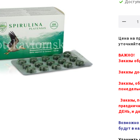
Доступ
Цена на п
уточняйте
ВАЖНО!
Заказы обр
Заказы до
Заказы, о
понедельн
Заказы, п
празднич
ДЕНЬ, и д
Возможно 
будут в н
Уточнить 