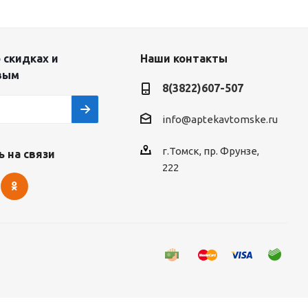
 скидках и
Наши контакты
вым
8(3822)607-507
info@aptekavtomske.ru
г.Томск, пр. Фрунзе,
 на связи
222