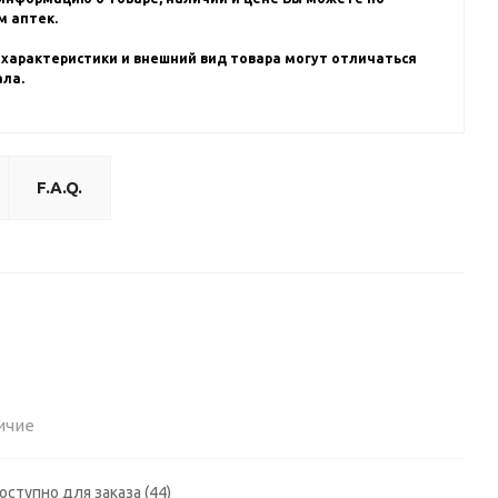
 аптек.
 характеристики и внешний вид товара могут отличаться
ала.
F.A.Q.
ичие
оступно для заказа (44)