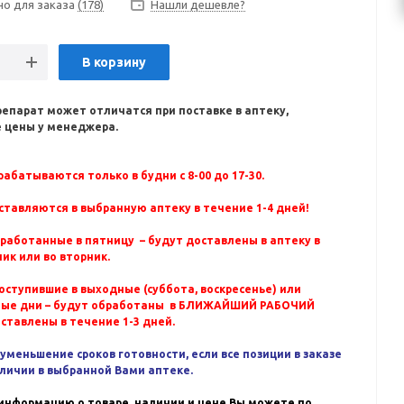
но для заказа
(178)
Нашли дешевле?
В корзину
репарат может отличатся при поставке в аптеку,
 цены у менеджера.
абатываются только в будни с 8-00 до 17-30.
ставляются в выбранную аптеку в течение 1-4 дней!
бработанные в пятницу – будут доставлены в аптеку в
ик или во вторник.
оступившие в выходные (суббота, воскресенье) или
ные дни – будут обработаны в БЛИЖАЙШИЙ РАБОЧИЙ
оставлены в течение 1-3 дней.
уменьшение сроков готовности, если все позиции в заказе
аличии в выбранной Вами аптеке.
информацию о товаре, наличии и цене Вы можете по