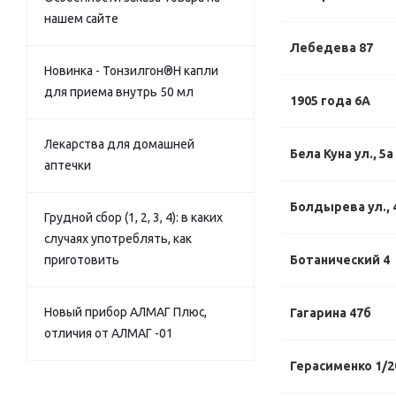
нашем сайте
Лебедева 87
Новинка - Тонзилгон®Н капли
для приема внутрь 50 мл
1905 года 6А
Лекарства для домашней
Бела Куна ул., 5а
аптечки
Болдырева ул., 
Грудной сбор (1, 2, 3, 4): в каких
случаях употреблять, как
приготовить
Ботанический 4
Новый прибор АЛМАГ Плюс,
Гагарина 47б
отличия от АЛМАГ -01
Герасименко 1/2