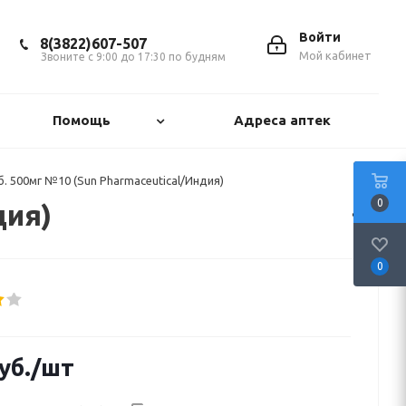
Войти
8(3822)607-507
Мой кабинет
Звоните с 9:00 до 17:30 по будням
Помощь
Адреса аптек
б. 500мг №10 (Sun Pharmaceutical/Индия)
0
дия)
0
уб.
/шт