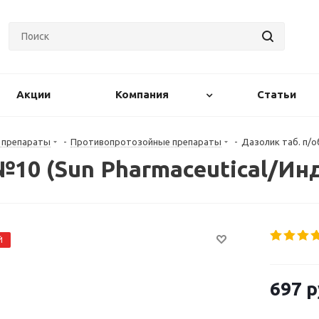
Акции
Компания
Статьи
 препараты
-
Противопротозойные препараты
-
Дазолик таб. п/о
 №10 (Sun Pharmaceutical/Ин
Й
697
р