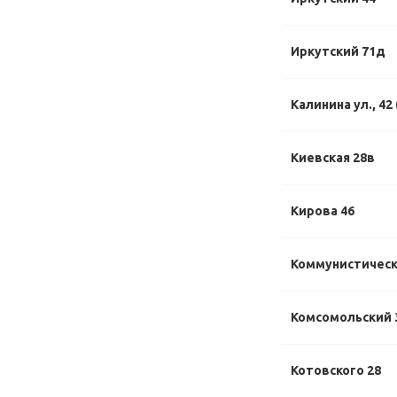
Иркутский 71д
Калинина ул., 42
Киевская 28в
Кирова 46
Коммунистически
Комсомольский 
Котовского 28