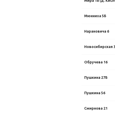
Мира 18 (д. Кисл
Мюнниха 5Б
Нарановича 6
Новосибирская 
Обручева 16
Пушкина 27Б
Пушкина 56
Смирнова 21