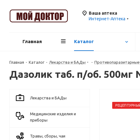
Ваша аптека
Интернет-Аптека
Главная
Каталог
Главная
-
Каталог
-
Лекарства и БАДы
-
Противопаразитарные
Дазолик таб. п/об. 500мг
Лекарства и БАДы
РЕЦЕПТУРНЫ
Медицинские изделия и
приборы
Травы, сборы, чаи