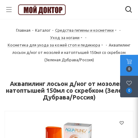
Главная
-
Каталог
-
Средства гигиены и косметики
-
Уход за ногами
-
Косметика для ухода за кожей стоп и педикюра
-
Аквапилинг
лосьон д/ног от мозолей и натоптышей 150мл со скребком
(Зеленая Дубрава/Россия)
0
Аквапилинг лосьон д/ног от мозолей и
натоптышей 150мл со скребком (Зеленая
0
Дубрава/Россия)