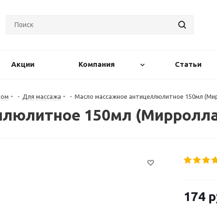
Акции
Компания
Статьи
лом
-
Для массажа
-
Масло массажное антицеллюлитное 150мл (Ми
ллюлитное 150мл (Мирролла
174
р