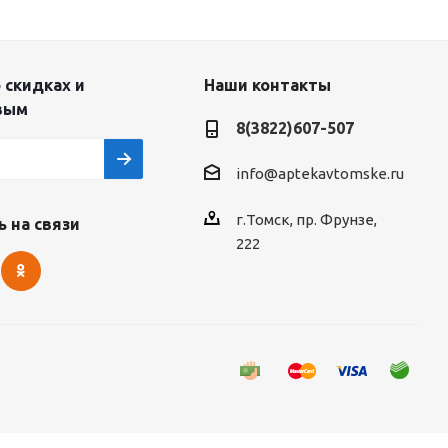
 скидках и
Наши контакты
вым
8(3822)607-507
info@aptekavtomske.ru
г.Томск, пр. Фрунзе,
 на связи
222