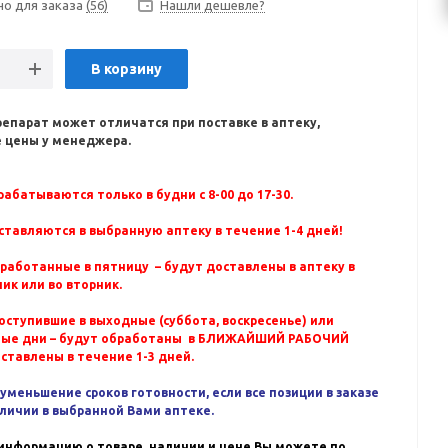
но для заказа
(56)
Нашли дешевле?
В корзину
репарат может отличатся при поставке в аптеку,
 цены у менеджера.
абатываются только в будни с 8-00 до 17-30.
ставляются в выбранную аптеку в течение 1-4 дней!
бработанные в пятницу – будут доставлены в аптеку в
ик или во вторник.
оступившие в выходные (суббота, воскресенье) или
ные дни – будут обработаны в БЛИЖАЙШИЙ РАБОЧИЙ
оставлены в течение 1-3 дней.
уменьшение сроков готовности, если все позиции в заказе
аличии в выбранной Вами аптеке.
информацию о товаре, наличии и цене Вы можете по