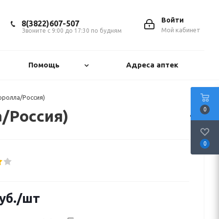
Войти
8(3822)607-507
Мой кабинет
Звоните с 9:00 до 17:30 по будням
Помощь
Адреса аптек
рролла/Россия)
0
/Россия)
0
уб.
/шт