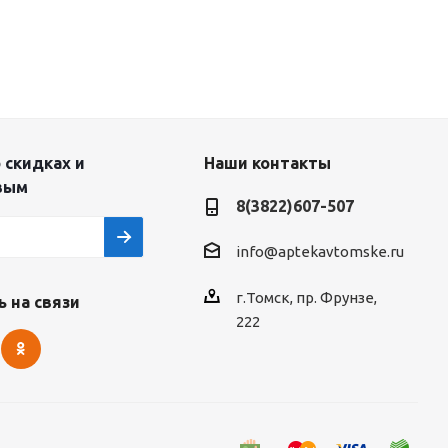
 скидках и
Наши контакты
вым
8(3822)607-507
info@aptekavtomske.ru
г.Томск, пр. Фрунзе,
 на связи
222