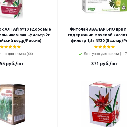
ок АЛТАЙ №10 здоровые
Фиточай ЭВАЛАР БИО при 
ельником пак.-фильтр 2г
содержании мочевой кислот
айский кедр/Россия)
фильтр 1,5г №20 (Эвалар/Р
пно для заказа (66)
Доступно для заказа (117
55
руб.
/шт
371
руб.
/шт