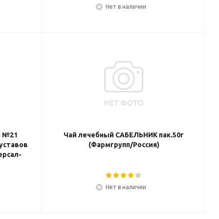
Нет в наличии
Й №21
Чай лечебный САБЕЛЬНИК пак.50г
уставов
(Фармгрупп/Россия)
ерсал-
Нет в наличии