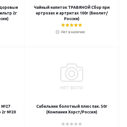
здоровые
Чайный напиток ТРАВЯНОЙ Сбор при
ильтр 2г
артрозах и артритах 100г (Биолит/
сия)
Россия)
Нет в наличии
7
Сабельник болотный плюс пак. 50г
р 2г №20
(Компания Хорст/Россия)