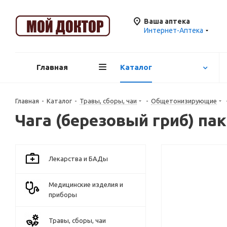
Ваша аптека
Интернет-Аптека
Главная
Каталог
Главная
-
Каталог
-
Травы, сборы, чаи
-
Общетонизирующие
Чага (березовый гриб) па
Лекарства и БАДы
Медицинские изделия и
приборы
Травы, сборы, чаи