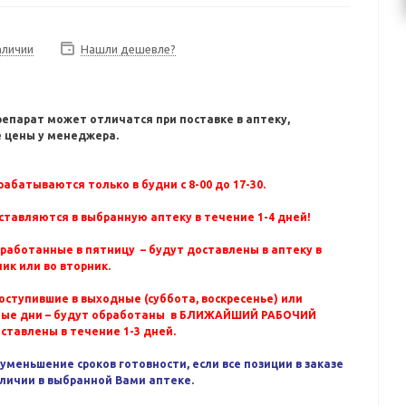
аличии
Нашли дешевле?
репарат может отличатся при поставке в аптеку,
 цены у менеджера.
абатываются только в будни с 8-00 до 17-30.
ставляются в выбранную аптеку в течение 1-4 дней!
бработанные в пятницу – будут доставлены в аптеку в
ик или во вторник.
оступившие в выходные (суббота, воскресенье) или
ные дни – будут обработаны в БЛИЖАЙШИЙ РАБОЧИЙ
оставлены в течение 1-3 дней.
уменьшение сроков готовности, если все позиции в заказе
аличии в выбранной Вами аптеке.