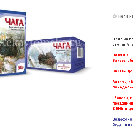
Нет в н
Цена на п
уточняйте
ВАЖНО!
Заказы обр
Заказы до
Заказы, о
понедельн
Заказы, п
празднич
ДЕНЬ, и д
Возможно 
будут в н