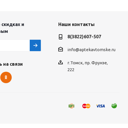
 скидках и
Наши контакты
вым
8(3822)607-507
info@aptekavtomske.ru
г.Томск, пр. Фрунзе,
 на связи
222