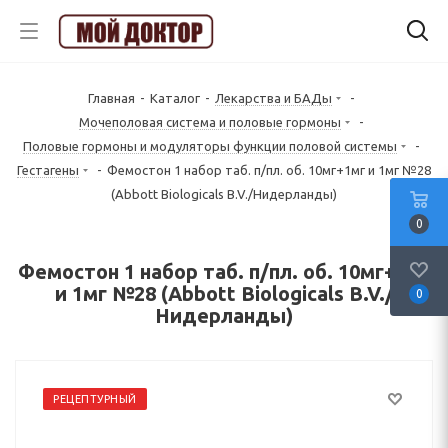
Главная
-
Каталог
-
Лекарства и БАДы
-
Mочеполовая система и половые гормоны
-
Половые гормоны и модуляторы функции половой системы
-
Гестагены
-
Фемостон 1 набор таб. п/пл. об. 10мг+1мг и 1мг №28
(Abbott Biologicals B.V./Нидерланды)
0
Фемостон 1 набор таб. п/пл. об. 10мг+1мг
и 1мг №28 (Abbott Biologicals B.V./
0
Нидерланды)
РЕЦЕПТУРНЫЙ