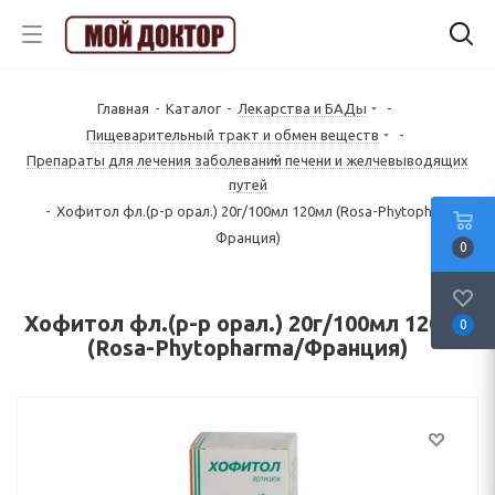
Главная
-
Каталог
-
Лекарства и БАДы
-
Пищеварительный тракт и обмен веществ
-
Препараты для лечения заболеваний печени и желчевыводящих
путей
-
Хофитол фл.(р-р орал.) 20г/100мл 120мл (Rosa-Phytopharma/
Франция)
0
Хофитол фл.(р-р орал.) 20г/100мл 120мл
0
(Rosa-Phytopharma/Франция)