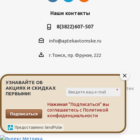
Наши контакты
8(3822)607-507
info@aptekavtomske.ru
г.Томск, пр. Фрунзе, 222
УЗНАВАЙТЕ ОБ
АКЦИЯХ И СКИДКАХ
2026 © Служба заказа и доставки лекарств от сети аптек
*
ПЕРВЫМИ!
"Мой доктор"
Нажимая "Подписаться" вы
соглашаетесь с
Политикой
Подписаться
конфиденциальности
Предоставлено SendPulse