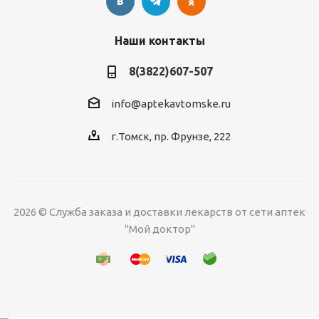
Наши контакты
8(3822)607-507
info@aptekavtomske.ru
г.Томск, пр. Фрунзе, 222
2026 © Служба заказа и доставки лекарств от сети аптек
"Мой доктор"
УЗНАВАЙТЕ ОБ
АКЦИЯХ И СКИДКАХ
*
ПЕРВЫМИ!
Нажимая "Подписаться" вы
соглашаетесь с
Политикой
Подписаться
конфиденциальности
Предоставлено SendPulse