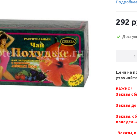
Подробне
292
р
Доступ
Цена на п
уточняйте
ВАЖНО!
Заказы обр
Заказы до
Заказы, о
понедельн
Заказы, п