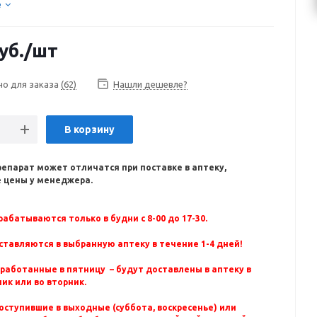
е
уб.
/шт
но для заказа
(62)
Нашли дешевле?
В корзину
репарат может отличатся при поставке в аптеку,
 цены у менеджера.
абатываются только в будни с 8-00 до 17-30.
ставляются в выбранную аптеку в течение 1-4 дней!
бработанные в пятницу – будут доставлены в аптеку в
ик или во вторник.
оступившие в выходные (суббота, воскресенье) или