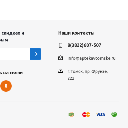
 скидках и
Наши контакты
вым
8(3822)607-507
info@aptekavtomske.ru
г.Томск, пр. Фрунзе,
 на связи
222