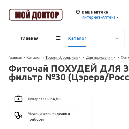
Ваша аптека
Интернет-Аптека
Главная
Каталог
Главная
-
Каталог
-
Травы, сборы, чаи
-
Для похудения
-
Фит
Фиточай ПОХУДЕЙ ДЛЯ З
фильтр №30 (Цэрера/Росс
Лекарства и БАДы
Медицинские изделия и
приборы