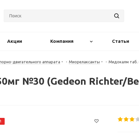
Акции
Компания
Статьи
порно-двигательного аппарата
-
Миорелаксанты
-
Мидокалм таб. 
150мг №30 (Gedeon Richter/В
Й