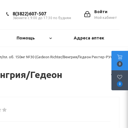
Войти
8(3822)607-507
Мой кабинет
Звоните с 9:00 до 17:30 по будням
Помощь
Адреса аптек
п/пл. об. 150мг №30 (Gedeon Richter/Венгрия/Гедеон Рихтер-РУС/
0
енгрия/Гедеон
0