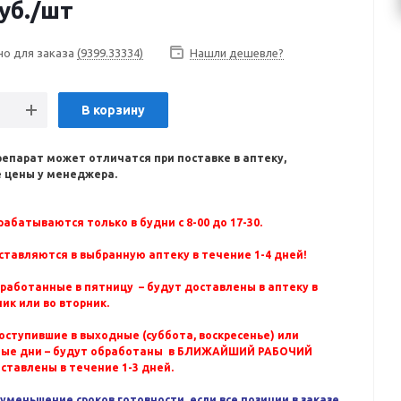
уб.
/шт
но для заказа
(9399.33334)
Нашли дешевле?
В корзину
репарат может отличатся при поставке в аптеку,
 цены у менеджера.
абатываются только в будни с 8-00 до 17-30.
ставляются в выбранную аптеку в течение 1-4 дней!
бработанные в пятницу – будут доставлены в аптеку в
ик или во вторник.
оступившие в выходные (суббота, воскресенье) или
ные дни – будут обработаны в БЛИЖАЙШИЙ РАБОЧИЙ
оставлены в течение 1-3 дней.
уменьшение сроков готовности, если все позиции в заказе