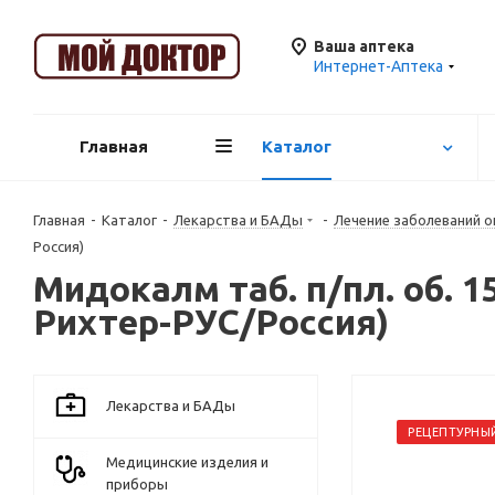
Ваша аптека
Интернет-Аптека
Главная
Каталог
Главная
-
Каталог
-
Лекарства и БАДы
-
Лечение заболеваний о
Россия)
Мидокалм таб. п/пл. об. 
Рихтер-РУС/Россия)
Лекарства и БАДы
РЕЦЕПТУРНЫ
Медицинские изделия и
приборы