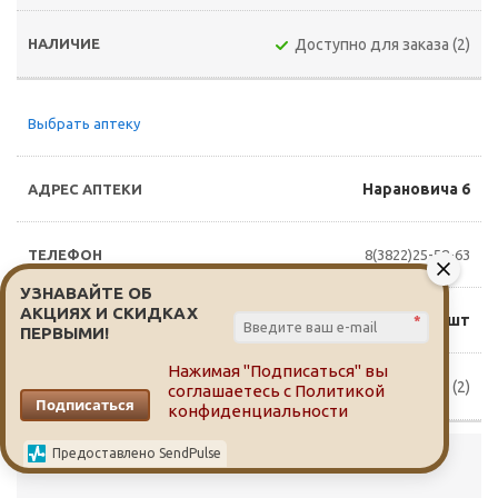
Доступно для заказа (2)
Выбрать аптеку
Нарановича 6
8(3822)25-58-63
УЗНАВАЙТЕ ОБ
АКЦИЯХ И СКИДКАХ
145 руб./шт
*
ПЕРВЫМИ!
Нажимая "Подписаться" вы
Доступно для заказа (2)
соглашаетесь с
Политикой
Подписаться
конфиденциальности
Предоставлено SendPulse
Выбрать аптеку