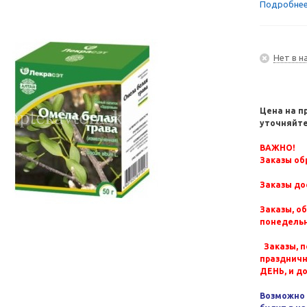
Подробне
Нет в н
Цена на п
уточняйте
ВАЖНО!
Заказы обр
Заказы до
Заказы, о
понедельн
Заказы, п
празднич
ДЕНЬ, и д
Возможно 