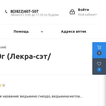
Войти
8(3822)607-507
Мой кабинет
Звоните с 9:00 до 17:30 по будням
Помощь
Адреса аптек
сия)
0
г (Лекра-сэт/
0
 названия: ведьмино гнездо, ведьмина метла...