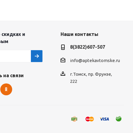
 скидках и
Наши контакты
вым
8(3822)607-507
info@aptekavtomske.ru
г.Томск, пр. Фрунзе,
 на связи
222