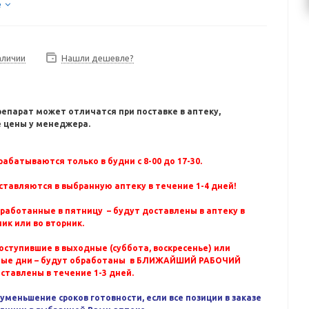
е
аличии
Нашли дешевле?
репарат может отличатся при поставке в аптеку,
 цены у менеджера.
абатываются только в будни с 8-00 до 17-30.
ставляются в выбранную аптеку в течение 1-4 дней!
бработанные в пятницу – будут доставлены в аптеку в
ик или во вторник.
оступившие в выходные (суббота, воскресенье) или
ные дни – будут обработаны в БЛИЖАЙШИЙ РАБОЧИЙ
оставлены в течение 1-3 дней.
уменьшение сроков готовности, если все позиции в заказе