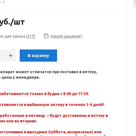
е
уб.
/шт
но для заказа
(217)
Нашли дешевле?
В корзину
репарат может отличатся при поставке в аптеку,
 цены у менеджера.
абатываются только в будни с 8-00 до 17-30.
ставляются в выбранную аптеку в течение 1-4 дней!
бработанные в пятницу – будут доставлены в аптеку в
ик или во вторник.
оступившие в выходные (суббота, воскресенье) или