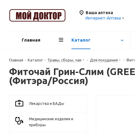
Ваша аптека
Интернет-Аптека
Главная
Каталог
Главная
-
Каталог
-
Травы, сборы, чаи
-
Для похудения
-
Фито
Фиточай Грин-Слим (GREE
(Фитэра/Россия)
Лекарства и БАДы
Медицинские изделия и
приборы