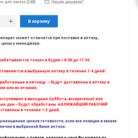
но для заказа
(548)
Нашли дешевле?
В корзину
репарат может отличатся при поставке в аптеку,
 цены у менеджера.
абатываются только в будни с 8-00 до 17-30.
ставляются в выбранную аптеку в течение 1-4 дней!
бработанные в пятницу – будут доставлены в аптеку в
ик или во вторник.
оступившие в выходные (суббота, воскресенье) или
ные дни – будут обработаны в БЛИЖАЙШИЙ РАБОЧИЙ
оставлены в течение 1-3 дней.
уменьшение сроков готовности, если все позиции в заказе
аличии в выбранной Вами аптеке.
информацию о товаре, наличии и цене Вы можете по