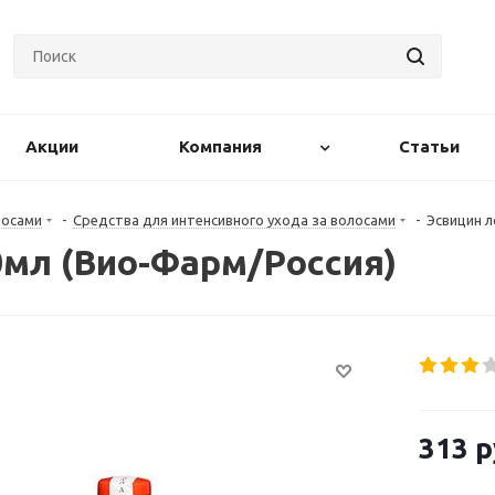
Акции
Компания
Статьи
лосами
-
Средства для интенсивного ухода за волосами
-
Эсвицин л
0мл (Вио-Фарм/Россия)
313
р