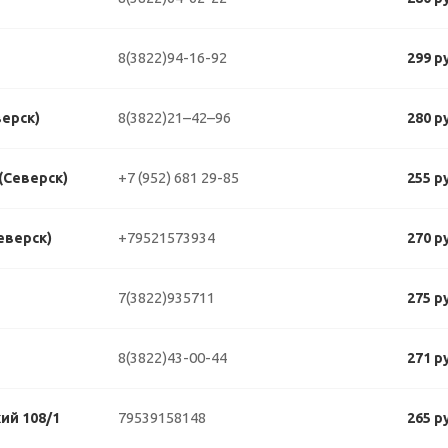
8(3822)94-16-92
299 р
8(3822)21–42–96
верск)
280 р
+7 (952) 681 29-85
 (Северск)
255 р
+79521573934
еверск)
270 р
7(3822)935711
275 р
8(3822)43-00-44
271 р
79539158148
ий 108/1
265 р