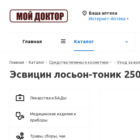
Ваша аптека
Интернет-Аптека
Главная
Каталог
Главная
-
Каталог
-
Средства гигиены и косметики
-
Уход за во
Эсвицин лосьон-тоник 25
Лекарства и БАДы
Медицинские изделия и
приборы
Травы, сборы, чаи