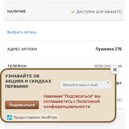
Доступно для заказа (1)
Выбрать аптеку
Пушкина 27Б
8(3822)65-14-48
УЗНАВАЙТЕ ОБ
АКЦИЯХ И СКИДКАХ
534 руб./шт
*
ПЕРВЫМИ!
Нажимая "Подписаться" вы
Доступно для заказа (1)
соглашаетесь с
Политикой
Подписаться
конфиденциальности
Предоставлено SendPulse
Выбрать аптеку