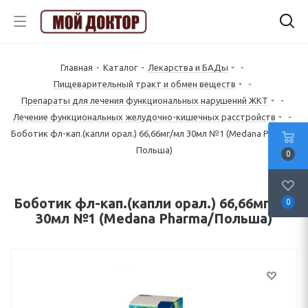
Главная
-
Каталог
-
Лекарства и БАДы
-
Пищеварительный тракт и обмен веществ
-
Препараты для лечения функциональных нарушений ЖКТ
-
Лечение функциональных желудочно-кишечных расстройств
-
Боботик фл-кап.(капли орал.) 66,66мг/мл 30мл №1 (Medana Pharma/
Польша)
0
Боботик фл-кап.(капли орал.) 66,66мг/мл
0
30мл №1 (Medana Pharma/Польша)