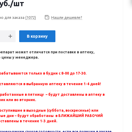
уб.
/шт
но для заказа
(1072)
Нашли дешевле?
В корзину
репарат может отличатся при поставке в аптеку,
 цены у менеджера.
абатываются только в будни с 8-00 до 17-30.
ставляются в выбранную аптеку в течение 1-4 дней!
бработанные в пятницу – будут доставлены в аптеку в
ик или во вторник.
оступившие в выходные (суббота, воскресенье) или
ные дни – будут обработаны в БЛИЖАЙШИЙ РАБОЧИЙ
оставлены в течение 1-3 дней.
уменьшение сроков готовности, если все позиции в заказе