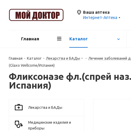
Ваша аптека
Интернет-Аптека
Главная
Каталог
Главная
-
Каталог
-
Лекарства и БАДы
-
Лечение заболеваний 
(Glaxo Wellcome/Испания)
Фликсоназе фл.(спрей наз.
Испания)
Лекарства и БАДы
Медицинские изделия и
приборы