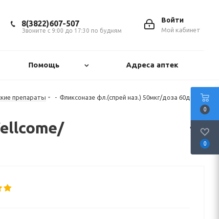
Войти
8(3822)607-507
Мой кабинет
Звоните с 9:00 до 17:30 по будням
Помощь
Адреса аптек
ские препараты
-
Фликсоназе фл.(спрей наз.) 50мкг/доза 60доз
0
ellcome/
0