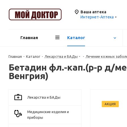
Ваша аптека
Интернет-Аптека
Главная
Каталог
Главная
-
Каталог
-
Лекарства и БАДы
-
Лечение кожных забол
Бетадин фл.-кап.(р-р д/ме
Венгрия)
Лекарства и БАДы
АКЦИЯ
Медицинские изделия и
приборы