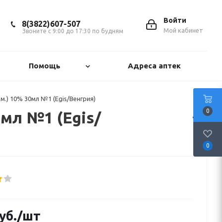
Войти
8(3822)607-507
Мой кабинет
Звоните с 9:00 до 17:30 по будням
Помощь
Адреса аптек
им.) 10% 30мл №1 (Egis/Венгрия)
0
0мл №1 (Egis/
0
уб.
/шт