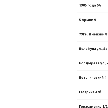
1905 года 6А
5 Армии 9
79Гв. Дивизии 8
Бела Куна ул., 5а
Болдырева ул., 
Ботанический 4
Гагарина 47б
Герасименко 1/2