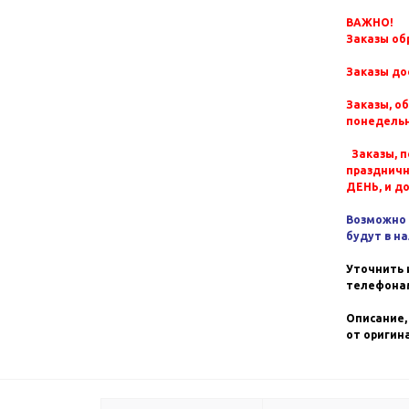
ВАЖНО!
Заказы обр
Заказы до
Заказы, о
понедельн
Заказы, п
празднич
ДЕНЬ, и д
Возможно 
будут в н
Уточнить 
телефонам
Описание,
от оригин