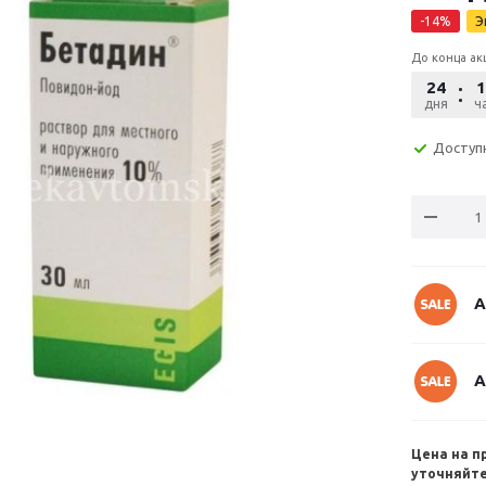
-
14
%
Э
До конца ак
24
1
дня
ча
Доступ
А
А
Цена на п
уточняйте