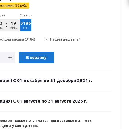
кономия
30
руб.
ции
Остаток
3
19
3186
47
с.
мин.
шт.
сек.
но для заказа
(3186)
Нашли дешевле?
В корзину
кция! С 01 декабря по 31 декабря 2024 г.
кция! С 01 августа по 31 августа 2026 г.
репарат может отличатся при поставке в аптеку,
 цены у менеджера.