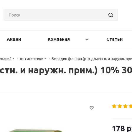
Акции
Компания
Статьи
еваний
-
Антисептики
-
Бетадин фл.-кап.(р-р д/местн. и наружн. пр
стн. и наружн. прим.) 10% 3
178
р