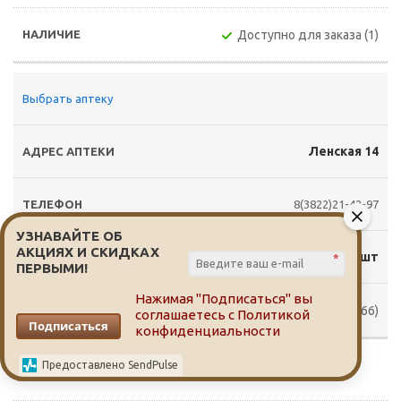
Доступно для заказа (1)
Выбрать аптеку
Ленская 14
8(3822)21-42-97
УЗНАВАЙТЕ ОБ
АКЦИЯХ И СКИДКАХ
1 600 руб./шт
*
ПЕРВЫМИ!
Нажимая "Подписаться" вы
Доступно для заказа (1.66666)
соглашаетесь с
Политикой
Подписаться
конфиденциальности
Предоставлено SendPulse
Выбрать аптеку