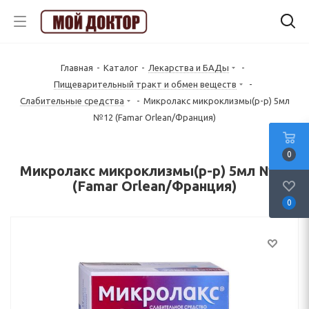
Главная
-
Каталог
-
Лекарства и БАДы
-
Пищеварительный тракт и обмен веществ
-
Слабительные средства
-
Микролакс микроклизмы(р-р) 5мл
№12 (Famar Orlean/Франция)
0
Микролакс микроклизмы(р-р) 5мл №12
(Famar Orlean/Франция)
0